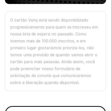
O cartão Vanq está sendo disponibilizado
progressivamente para quem se inscreveu em
nossa lista de espera no passado. Como
tivemos mais de 100.000 inscritos, e em
primeiro lugar gostaríamos prioriza-los, não
temos uma previsão de quando vamos abrir o
cartão para mais pessoas. Ainda assim, você
pode preencher nosso formulário de
solicitação de convite que comunicaremos
sobre a liberação quando disponível.